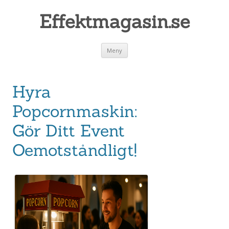
Effektmagasin.se
Gå
Meny
till
innehåll
Hyra
Popcornmaskin:
Gör Ditt Event
Oemotståndligt!