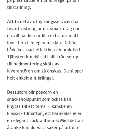
på plats sätter en unik prägel på din
tillställning.
Att ta del av uthyrningsservicen för
festutrustning är ett smart drag när
du vill ha det där lilla extra utan att
investera i en egen maskin. Det är
både kostnadseffektivt och praktiskt.
Tjänsten innebär att allt från setup
till nedmontering sköts av
leverantören om så önskas. Du slipper
helt enkelt allt krångel.
Dessutom blir popcorn en
snackshöjdpunkt som också kan
knytas till ett tema – kanske en
klassisk filmafton, ett barnkalas eller
en elegant cocktailtimme. Med detta i
åtanke kan du vara säker på att din